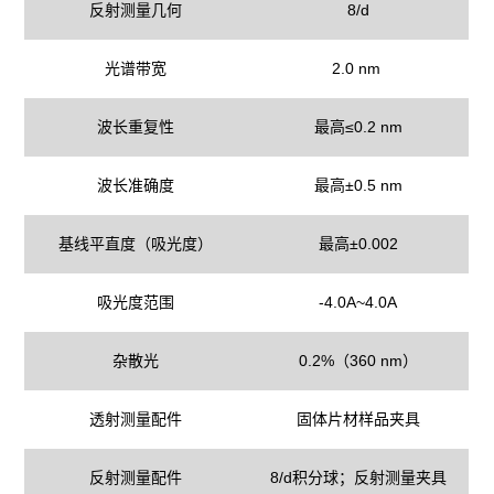
反射测量几何
8/d
光谱带宽
2.0 nm
波长重复性
最高≤0.2 nm
波长准确度
最高±0.5 nm
基线平直度（吸光度）
最高±0.002
吸光度范围
-4.0A~4.0A
杂散光
0.2%（360 nm）
透射测量配件
固体片材样品夹具
反射测量配件
8/d积分球；反射测量夹具