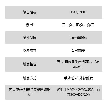
输出阻抗
12Ω、30Ω
极 性
正、负、正/负、负/正
脉冲间隔
1s～9999s
脉冲次数
1～9999
异步/相位同步/外部同步（0~
触发相位
359°）
触发方式
手动/自动/外部触发
内置单/三相耦合去耦网络指
线电压MAX440VAC/20A，直
标
流300VDC/20A