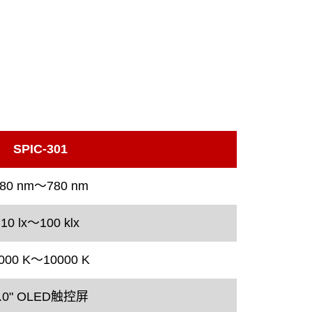
SPIC-301
80 nm～780 nm
10 lx～100 klx
000 K～10000 K
.0" OLED触控屏