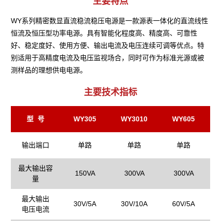
主要特点
WY系列精密数显直流稳流稳压电源是一款源表一体化的直流线性
恒流及恒压型功率电源。具有智能化程度高、精度高、可靠性
好、稳定度好、使用方便、输出电流及电压连续可调等优点。特
别适用于高精度电流及电压监视场合，同时可作为标准光源或被
测样品的理想供电电源。
主要技术指标
型 号
WY305
WY3010
WY605
输出端口
单路
单路
单路
最大输出容
150VA
300VA
300VA
量
最大输出
30V/5A
30V/10A
60V/5A
电压电流