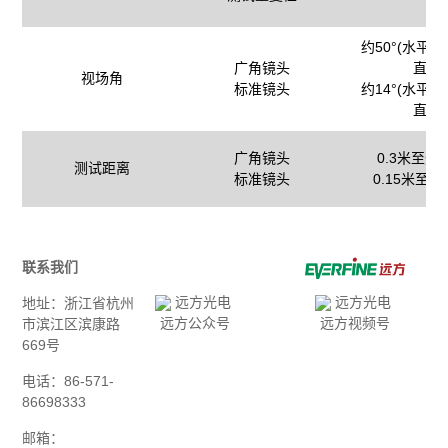
约50°(水平)×
广角镜头
直)
视场角
标准镜头
约14°(水平)×
直)
广角镜头
0.3米至无
测试距离
标准镜头
0.15米至
联系我们
地址：浙江省杭州
远方公众号
远方视频号
市滨江区滨康路
669号
电话：86-571-
86698333
邮箱：