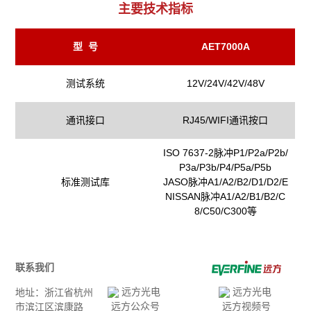
主要技术指标
型 号
AET7000A
测试系统
12V/24V/42V/48V
通讯接口
RJ45/WIFI通讯按口
ISO 7637-2脉冲P1/P2a/P2b/
P3a/P3b/P4/P5a/P5b
标准测试库
JASO脉冲A1/A2/B2/D1/D2/E
NISSAN脉冲A1/A2/B1/B2/C
8/C50/C300等
联系我们
地址：浙江省杭州
远方公众号
远方视频号
市滨江区滨康路