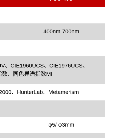
400nm-700nm
LUV、CIE1960UCS、CIE1976UCS、
数、同色异谱指数MI
00、HunterLab、Metamerism
φ
5/
φ
3mm